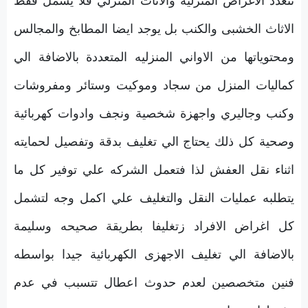
تتعدد الاغراض المنزلية والاثاث المنزلي فلا يشمل فقط
الاثاث الخشبى والكنب بل يوجد ايضا المطابخ والمجالس
ومحتوياتها من الاواني المنزليه المتعددة بالاضافة الي
كماليات المنزل من سجاد وموكيت وستائر ومفروشات
وكنب وجاليري واجهزة شخصية ونجف وادوات كهربائية
وصحية كل ذلك يحتاج الي تغليف بدقة وتفصيل لحمايته
اثناء نقل العفش لذا فتعمل الشركه علي توفير كل ما
يتطلبه عمليات النقل والتغليف علي اكمل وجه لتشمل
كل اغراض الافراد زتغليفا بطريقة صحيحه وسليمة
بالاضافة الي تغليف الاجهزى الكهربائية جيدا بواسطه
فنين متخصصين لعدم حدوث اعطال تتسبب في عدم