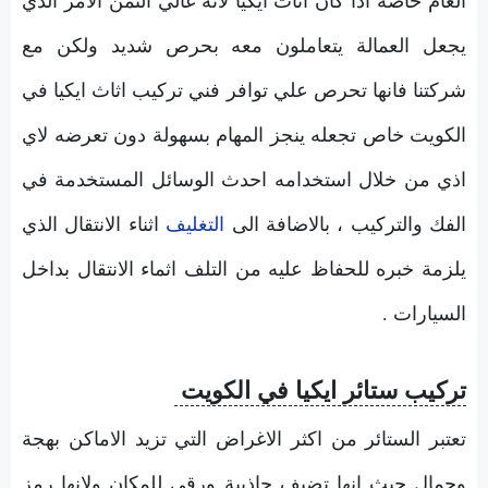
العام خاصه اذا كان اثاث ايكيا لانه غالي الثمن الامر الذي
يجعل العمالة يتعاملون معه بحرص شديد ولكن مع
شركتنا فانها تحرص علي توافر فني تركيب اثاث ايكيا في
الكويت خاص تجعله ينجز المهام بسهولة دون تعرضه لاي
اذي من خلال استخدامه احدث الوسائل المستخدمة في
الفك والتركيب ، بالاضافة الى
التغليف
اثناء الانتقال الذي
يلزمة خبره للحفاظ عليه من التلف اثماء الانتقال بداخل
السيارات .
تركيب ستائر ايكيا في الكويت
تعتبر الستائر من اكثر الاغراض التي تزيد الاماكن بهجة
وجمال حيث انها تضيف جاذبية ورقي للمكان ولانها رمز